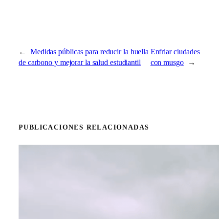
←
Medidas públicas para reducir la huella
Enfriar ciudades
de carbono y mejorar la salud estudiantil
con musgo
→
PUBLICACIONES RELACIONADAS